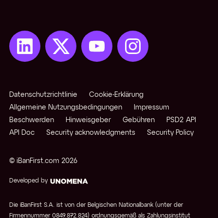
Notierung
Offene Position
Pips
Datenschutzrichtlinie
Cookie-Erklärung
Pivotpunkte
Allgemeine Nutzungsbedingungen
Impressum
Beschwerden
Hinweisgeber
Gebühren
PSD2 API
API Doc
Security acknowledgments
Security Policy
Rollover
© iBanFirst.com
2026
Developed by
Schwellenländer / exotische
Die iBanFirst S.A. ist von der Belgischen Nationalbank (unter der
Währung
Firmennummer 0849.872.824) ordnungsgemäß als Zahlungsinstitut