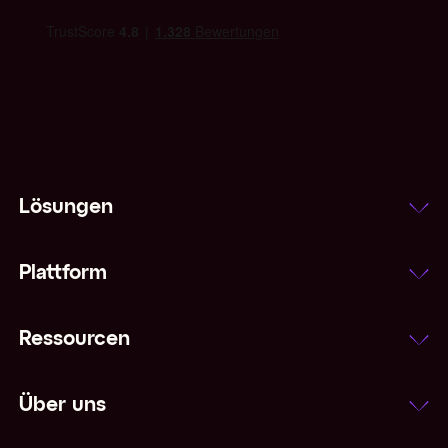
Inflation
Interbankensatz
IWF
Klausel zum geteilten Risiko
Lösungen
Marktorder
Plattform
Mehrwährungsklausel
Ressourcen
Nachschussforderung
Netting
Über uns
Nicht konvertierbare Währung