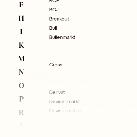
BOE
F
BOJ
H
Breakout
Bull
I
Bullenmarkt
K
M
Cross
N
O
Derivat
P
Devisenmarkt
R
Devisenoption
S