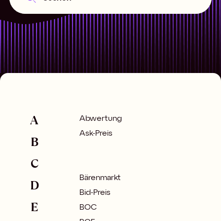
A
Abwertung
Ask-Preis
B
C
Bärenmarkt
D
Bid-Preis
E
BOC